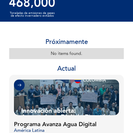
4
6
8
0
0
0
,
3
8
2
6
2
2
Toneladas de emisiones de gases
5
7
9
1
1
1
de efecto invernadero evitados
4
9
3
7
3
3
6
8
2
2
2
Próximamente
5
4
8
4
4
7
9
3
3
3
No items found.
6
5
9
5
5
Actual
8
4
4
4
7
6
6
6
9
5
5
5
8
7
7
7
6
6
6
9
8
8
8
7
7
7
Programa Avanza Agua Digital
América Latina