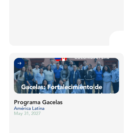
9
9
9
8
8
8
9
9
9
Programa Gacelas
América Latina
May 31, 2027