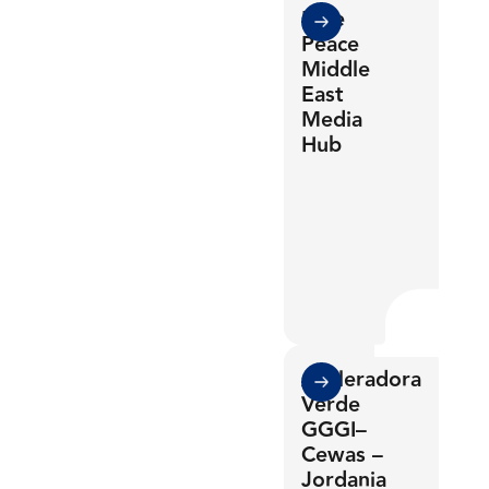
1
3
Blue
3
1
Peace
0
2
4
Middle
4
2
East
1
3
5
Media
Hub
0
5
3
2
4
6
1
6
0
4
0
0
3
5
7
2
7
1
5
1
1
4
6
8
0
0
0
3
8
2
6
2
2
Aceleradora
5
7
9
1
1
1
Verde
4
9
3
7
3
3
GGGI–
6
8
0
2
2
2
Cewas –
Jordania