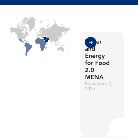
Water
and
Energy
for Food
2.0
MENA
0
November 1,
0
2025
1
1
0
2
2
0